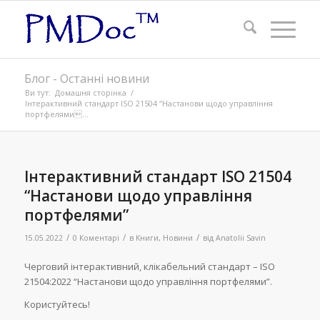
Блог - Останні новини
Ви тут:
Домашня сторінка
/
Інтерактивний стандарт ISO 21504 “Настанови щодо управління
портфелями...
Інтерактивний стандарт ISO 21504
“Настанови щодо управління
портфелями”
/
/
/
15.05.2022
0 Коментарі
в
Книги
,
Новини
від
Anatolii Savin
Черговий інтерактивний, клікабельний стандарт – ISO
21504:2022 “Настанови щодо управління портфелями”.
Користуйтесь!