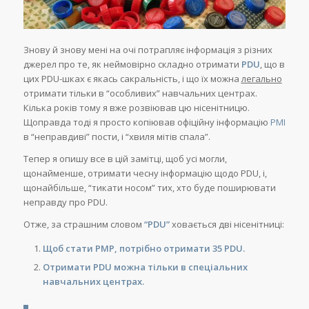
Знову й знову мені на очі потрапляє інформація з різних
джерел про те, як неймовірно складно отримати
PDU
, що в
цих PDU-шках є якась сакральність, і що їх можна
легально
отримати тільки в “особливих” навчальних центрах.
Кілька років тому я вже розвіював цю нісенітницю.
Щоправда тоді я просто копіював офіційну інформацію
PMI
в “неправдиві” пости, і “хвиля мітів спала”.
Тепер я опишу все в цій замітці, щоб усі могли,
щонайменше, отримати чесну інформацію щодо PDU, і,
щонайбільше, “тикати носом” тих, хто буде поширювати
неправду про PDU.
Отже, за страшним словом
“PDU”
ховається дві нісенітниці:
Щоб стати PMP, потрібно отримати 35 PDU.
Отримати PDU можна тільки в спеціальних
навчальних центрах.