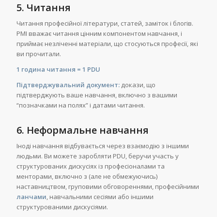
5. Читання
Читання професійної літератури, статей, заміток і блогів.
PMI вважає читання цінним компонентом навчання, і
приймає незліченні матеріали, що стосуються професії, які
ви прочитали.
1 година читання = 1 PDU
Підтверджувальний документ:
докази, що
підтверджують ваше навчання, включно з вашими
“позначками на полях” і датами читання.
6. Неформальне навчання
Іноді навчання відбувається через взаємодію з іншими
людьми. Ви можете заробляти PDU, беручи участь у
структурованих дискусіях із професіоналами та
менторами, включно з (але не обмежуючись)
наставництвом, груповими обговореннями, професійними
ланчами
, навчальними сесіями або іншими
структурованими дискусіями.