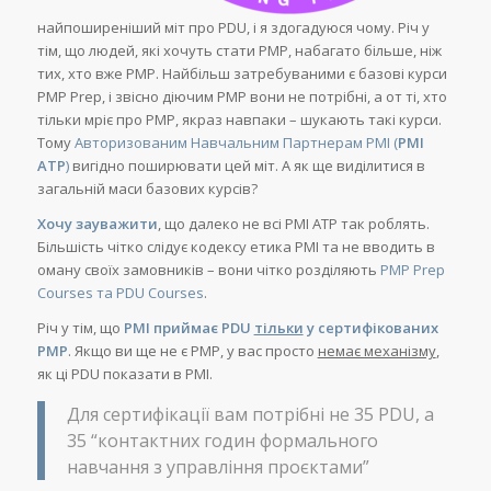
найпоширеніший міт про PDU, і я здогадуюся чому. Річ у
тім, що людей, які хочуть стати PMP, набагато більше, ніж
тих, хто вже PMP. Найбільш затребуваними є базові курси
PMP Prep, і звісно діючим PMP вони не потрібні, а от ті, хто
тільки мріє про PMP, якраз навпаки – шукають такі курси.
Тому
Авторизованим Навчальним Партнерам PMI (
PMI
ATP
)
вигідно поширювати цей міт. А як ще виділитися в
загальній маси базових курсів?
Хочу зауважити
, що далеко не всі PMI ATP так роблять.
Більшість чітко слідує кодексу етика PMI та не вводить в
оману своїх замовників – вони чітко розділяють
PMP Prep
Courses та PDU Courses
.
Річ у тім, що
PMI приймає PDU
тільки
у сертифікованих
PMP
. Якщо ви ще не є PMP, у вас просто
немає механізму
,
як ці PDU показати в PMI.
Для сертифікації вам потрібні не 35 PDU, а
35 “контактних годин формального
навчання з управління проєктами”