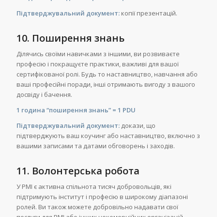
Підтверджувальний документ:
копії презентацій.
10. Поширення знань
Ділячись своїми навичками з іншими, ви розвиваєте
професію і покращуєте практики, важливі для вашої
сертифікованої ролі. Будь то наставництво, навчання або
ваші професійні поради, інші отримають вигоду з вашого
досвіду і бачення.
1 година “поширення знань” = 1 PDU
Підтверджувальний документ:
докази, що
підтверджують ваш коучинг або наставництво, включно з
вашими записами та датами обговорень і заходів.
11. Волонтерська робота
У PMI є активна спільнота тисяч добровольців, які
підтримують інститут і професію в широкому діапазоні
ролей. Ви також можете добровільно надавати свої
послуги для PMI або інших некомерційних організацій.