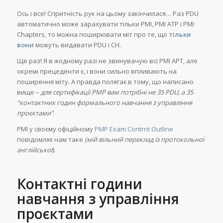
Ось і все! Спритність рук на цьому закінчилася… Раз PDU
автоматично може зарахувати тільки PMI, PMI ATP і PMI
Chapters, то можна поширювати міт про те, що
тільки
вони
можуть видавати PDU і CH.
Ще раз! Я в жодному разі не звинувачую всі PMI APT, але
окремі прецеденти є, і вони сильно впливають на
поширення міту. А правда полягає в тому, що написано
вище –
для сертифікації PMP вам потрібні не 35 PDU, а 35
“контактних годин формального навчання з управління
проєктами”
.
PMI у своєму офіційному
PMP Exam Contrnt Outline
повідомляє нам таке
(мій вільний переклад із протокольної
англійської
):
Контактні години
навчання з управління
проєктами