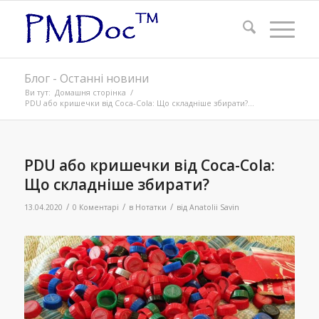
Блог - Останні новини
Ви тут:
Домашня сторінка
/
PDU або кришечки від Coca-Cola: Що складніше збирати?...
PDU або кришечки від Coca-Cola:
Що складніше збирати?
/
/
/
13.04.2020
0 Коментарі
в
Нотатки
від
Anatolii Savin