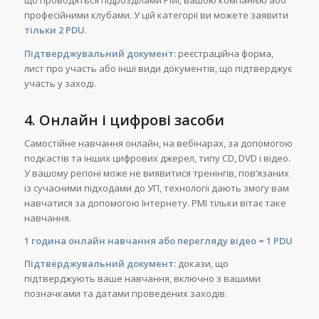
що проводяться підрозділами PMI, вашою компанією або
професійними клубами. У цій категорії ви можете заявити
тільки 2 PDU
.
Підтверджувальний документ:
реєстраційна форма,
лист про участь або інші види документів, що підтверджує
участь у заході.
4. Онлайн і цифрові засоби
Самостійне навчання онлайн, на вебінарах, за допомогою
подкастів та інших цифрових джерел, типу CD, DVD і відео.
У вашому регіоні може не виявитися тренінгів, пов’язаних
із сучасними підходами до УП, технології дають змогу вам
навчатися за допомогою Інтернету. PMI тільки вітає таке
навчання.
1 година онлайн навчання або перегляду відео = 1 PDU
Підтверджувальний документ:
докази, що
підтверджують ваше навчання, включно з вашими
позначками та датами проведених заходів.