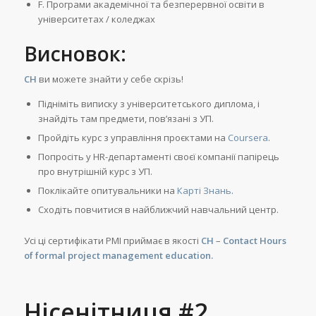
F. Програми академічної та безперервної освіти в
університетах / коледжах
Висновок:
CH
ви можете знайти у себе скрізь!
Підніміть виписку з університетського диплома, і
знайдіть там предмети, пов’язані з УП.
Пройдіть курс з управління проєктами на
Coursera
.
Попросіть у HR-департаменті своєї компанії папірець
про внутрішній курс з УП.
Поклікайте опитувальники на
Карті Знань
.
Сходіть повчитися в найближчий навчальний центр.
Усі ці сертифікати PMI приймає в якості
CH
–
Contact Hours
of formal project management education.
Нісенітниця #2.