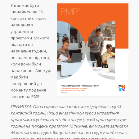
У вас має бути
щонайменше 35
контактних годин
навчання з
управління
проєктами. Можете
вказати всі
навчальні години,
незалежно від того,
коли вони були
нараховані. Але курс
має бути
завершений до
моменту подання
заявки на PMP.
ПРИМІТКА: Одна година навчання в класі дорівнює одній
контактній годині. Якщо ви закінчили курс з управління
проєктами в університеті або коледжі, який проводився три
години на тиждень протягом 15 тижнів, ви можете записати
45 контактних годин. Якщо тільки частина курсу пов’язана з
управлінням проєктами, то можете врахувати тільки