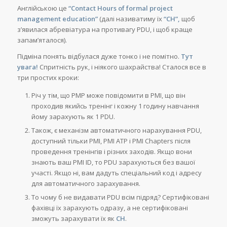
Англійською це
“Contact Hours of formal project
management education”
(далі називатиму їх
“CH”,
щоб
з’явилася абревіатура на противагу PDU, і щоб краще
запам’яталося).
Підміна понять відбулася дуже тонко і не помітно.
Тут
увага!
Спритність рук, і ніякого шахрайства! Сталося все в
три простих кроки:
Річ у тім, що PMP може повідомити в PMI, що він
проходив якийсь тренінг і кожну 1 годину навчання
йому зарахують як 1 PDU.
Також, є механізм автоматичного нарахування PDU,
доступний тільки PMI, PMI ATP і PMI Chapters після
проведення тренінгів і різних заходів. Якщо вони
знають ваш PMI ID, то PDU зарахуються без вашої
участі. Якщо ні, вам дадуть спеціальний код і адресу
для автоматичного зарахування.
То чому б не видавати PDU всім підряд? Сертифіковані
фахівці їх зарахують одразу, а не сертифіковані
зможуть зарахувати їх як
CH
.