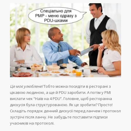
Це моє улюблене!
Тобто можна посидіти в ресторані з
цікавою людиною, а ще й PDU заробити. А потім у PMI
вислати чек “Наїв на 4 PDU”. Головне, щоб ресторанна
дискусія була структурованою. Як це зробити? Просто!
Складіть порядок денний дискусії перед ланчем і протокол
зустрічі після ланчу. Не забудьте поставити підписи
учасників на протоколі.