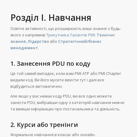
Розділ I. Навчання
Освітні активності, що розширюють ваші знання з будь-
якого з напрямків
Трикутника Талантів PMI
:
Технічні
знання
,
Лідерство
або
Стратегічний/бізнес
менеджмент
.
1. Занесення PDU по коду
Це той самий випадок, коли вам PMI ATP або PMI Chapter
видали код. Ви його мусите ввести тут і далі все
відбудиться автоматично.
Але якщо у вас немає коду PDU, ви все одно можете
занести PDU, вибравши одну з категорій навчання нижче
та ввівши інформацію про постачальника та діяльність.
2. Курси або тренінги
Формальне навчання в класах або онлайн.