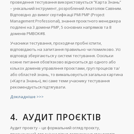
проведення тестування використовується “Карта Знань”
– унікальний інструмент, розроблений Анатолієм Савіним.
Відповідно до вимог сертифікації PMI PMP (Project
Management Professional), знання проєктного менеджера
поділені на 3 домени PMP, 5 основних напрямків та 8
доменів PMBOK#8.
Учасники тестування, проходячи пробні іспити,
відповідають на запитання правильно чи помилково. Усі
відповіді зберігаються у системі тестування. Оскільки
кожне питання обов’язково відноситься до одного або
кількох доменів управління проєктами, груп процесів та/
або областей знань, то вимальовується загальна картина
(«Карта Знань»), які саме теми учаснику тестування
рекомендується підтягувати.
Докладніше >>>
4.
АУДИТ ПРОЄКТІВ
Аудит проєкту – це формальний огляд проєкту,