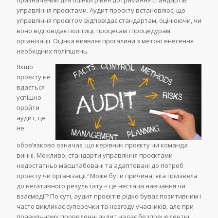
призначений для оцінки рівня дотримання стандартів
управління проєктами. Аудит проєкту встановлює, що
управління проєктом відповідає стандартам, оцінюючи, чи
воно відповідає політиці, процесам і процедурам
організації. Оцінка виявляє прогалини з метою внесення
необхідних поліпшень.
Якщо
проєкту не
вдається
успішно
пройти
аудит, це
не
обов’язково означає, що керівник проєкту чи команда
винні. Можливо, стандарти управління проєктами
недостатньо масштабовані та адаптовані до потреб
проєкту чи організації? Може бути причина, яка призвела
до негативного результату – це нестача навчання чи
взаємодії? По суті, аудит проєктів рідко буває позитивним і
часто викликає суперечки та незгоду учасників, але при
правильному проведенні аудит надає безпрецедентні