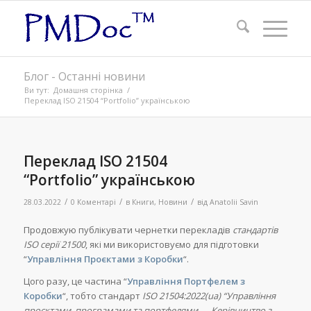
Блог - Останні новини
Ви тут:
Домашня сторінка
/
Переклад ISO 21504 “Portfolio” українською
Переклад ISO 21504
“Portfolio” українською
/
/
/
28.03.2022
0 Коментарі
в
Книги
,
Новини
від
Anatolii Savin
Продовжую публікувати чернетки перекладів
стандартів
ISO серії 21500
, які ми використовуємо для підготовки
“
Управління Проєктами з Коробки
“.
Цого разу, це частина “
Управління Портфелем з
Коробки
“, тобто стандарт
ISO 21504:2022(ua) “Управління
проєктами, програмами та портфелями — Керівництво з