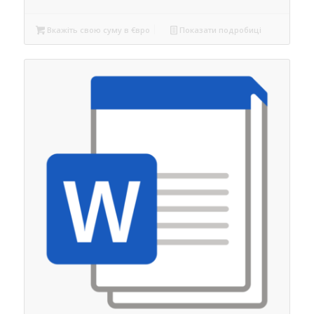
Вкажіть свою суму в €вро
Показати подробиці