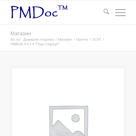
Магазин
Ви тут:
Домашня сторінка
/
Магазин
/
Пакети
/
ЗСУП
/
ПМБОК 4.6.3.4 “План ітерації”