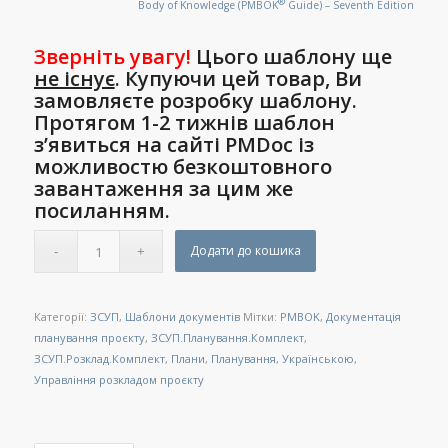
®
Body of Knowledge (PMBOK
Guide) – Seventh Edition
Зверніть увагу!
Цього шаблону ще
не існує
. Купуючи цей товар, Ви
замовляєте розробку шаблону.
Протягом 1-2 тижнів шаблон
з’явиться на
сайті PMDoc
із
можливостю безкоштовного
завантаження за цим же
посиланням.
Додати до кошика
Категорії:
ЗСУП
,
Шаблони документів
Мітки:
PMBOK
,
Документація
планування проєкту
,
ЗСУП.Планування.Комплект
,
ЗСУП.Розклад.Комплект
,
Плани
,
Планування
,
Українською
,
Управління розкладом проєкту