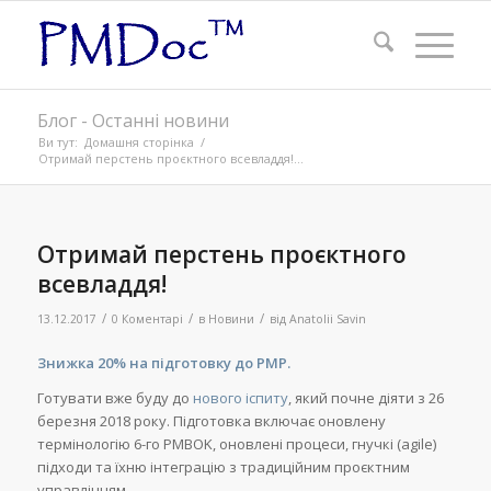
Блог - Останні новини
Ви тут:
Домашня сторінка
/
Отримай перстень проєктного всевладдя!...
Отримай перстень проєктного
всевладдя!
/
/
/
13.12.2017
0 Коментарі
в
Новини
від
Anatolii Savin
Знижка 20% на
підготовку до PMP
.
Готувати вже буду до
нового іспиту
, який почне діяти з 26
березня 2018 року. Підготовка включає оновлену
термінологію 6-го PMBOK, оновлені процеси, гнучкі (agile)
підходи та їхню інтеграцію з традиційним проєктним
управлінням.